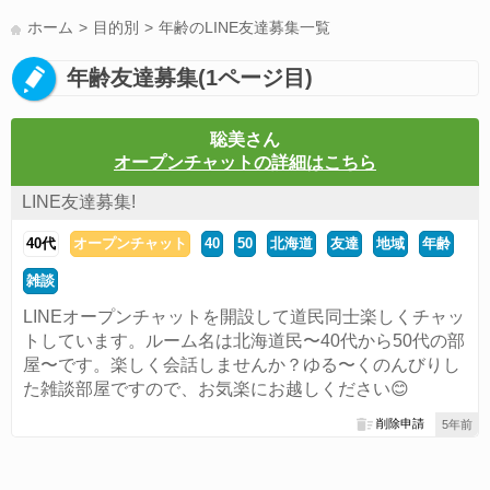
LINE友達募集(178)
スポーツ(177)
韓国(176)
雑談グル(176)
ホーム
目的別
年齢のLINE友達募集一覧
パズドラ(172)
Switch(168)
趣味(164)
40代(164)
サッカー(160)
年齢友達募集(1ページ目)
声優(159)
モンハン(158)
相談(155)
すべてのタグを見る
聡美さん
オープンチャットの詳細はこちら
LINE友達募集!
40代
オープンチャット
40
50
北海道
友達
地域
年齢
雑談
LINEオープンチャットを開設して道民同士楽しくチャッ
トしています。ルーム名は北海道民〜40代から50代の部
屋〜です。楽しく会話しませんか？ゆる〜くのんびりし
た雑談部屋ですので、お気楽にお越しください😊
削除申請
5年前