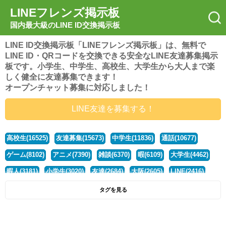
LINEフレンズ掲示板
国内最大級のLINE ID交換掲示板
LINE ID交換掲示板「LINEフレンズ掲示板」は、無料で
LINE ID・QRコードを交換できる安全なLINE友達募集掲示
板です。小学生、中学生、高校生、大学生から大人まで楽
しく健全に友達募集できます！
オープンチャット募集に対応しました！
LINE友達を募集する！
高校生(16525)
友達募集(15673)
中学生(11836)
通話(10677)
ゲーム(8102)
アニメ(7390)
雑談(6370)
暇(6109)
大学生(4462)
暇人(3181)
小学生(3020)
友達(2684)
大阪(2605)
LINE(2416)
関西(2392)
社会人(1443)
漫画(1326)
音楽(1263)
京都(1223)
タグを見る
東京(1181)
10代(1097)
学生(1091)
ひま(1006)
男子(981)
誰でも(979)
野球(875)
20代(866)
グループ(847)
茨城(827)