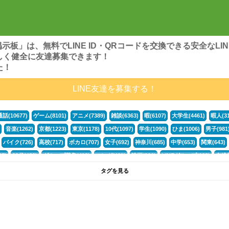
ンズ掲示板」は、無料でLINE ID・QRコードを交換できる安全な
しく健全に友達募集できます！
た！
LINE友達を募集する！
通話(10677)
ゲーム(8101)
アニメ(7389)
雑談(6363)
暇(6107)
大学生(4461)
暇人(31
音楽(1262)
京都(1223)
東京(1178)
10代(1097)
学生(1090)
ひま(1006)
男子(981
バイク(726)
高校(717)
ボカロ(707)
女子(692)
神奈川(685)
中学(653)
関東(643)
5)
30代(433)
グループ募集(412)
マンガ(401)
映画(396)
LINEグループ(388)
友達募
暇電(349)
千葉(336)
北海道(322)
フォートナイト(320)
荒野行動(319)
埼玉(318)
専
タグを見る
3(265)
JK(263)
プロセカ(261)
福岡(260)
腐女子(253)
かまちょ(246)
雑談グループ(
ps4(189)
料理(187)
アニメ好き(184)
マイクラ(181)
LINE通話(180)
LINE友達募集(1
サッカー(160)
声優(159)
モンハン(158)
相談(155)
すべてのタグを見る