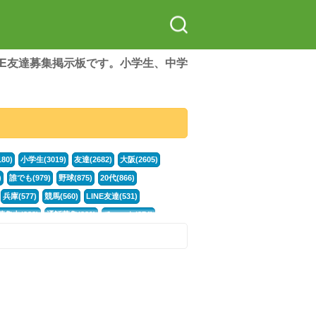
LINE友達募集掲示板です。小学生、中学
80)
小学生(3019)
友達(2682)
大阪(2605)
)
誰でも(979)
野球(875)
20代(866)
兵庫(577)
競馬(560)
LINE友達(531)
集中(382)
通話募集(381)
チャット(374)
門学生(315)
不登校(299)
電話(299)
トーク(299)
246)
カラオケ(244)
イラスト(244)
78)
スポーツ(177)
韓国(176)
雑談グル(176)