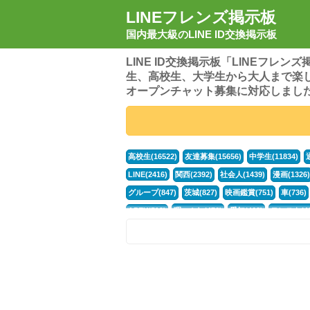
LINEフレンズ掲示板
国内最大級のLINE ID交換掲示板
LINE ID交換掲示板「LINEフレ
生、高校生、大学生から大人まで楽
オープンチャット募集に対応しまし
高校生(16522)
友達募集(15656)
中学生(11834)
LINE(2416)
関西(2392)
社会人(1439)
漫画(1326)
グループ(847)
茨城(827)
映画鑑賞(751)
車(736)
APEX(519)
暇つぶし(476)
愛知(468)
モンスト(46
男(370)
話し相手(364)
歌い手(361)
勉強(361)
ポケモン(298)
オタク(276)
話し相手募集(268)
高
中高生(226)
原神(219)
中3(206)
第五人格(200)
パズドラ(172)
Switch(168)
趣味(164)
40代(164)