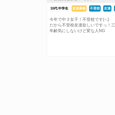
10代:中学生
友達募集
不登校
友達
今年で中３女子！不登校です(--;)
だから不登校友達欲しいですっ！三
年齢気にしないけど変な人NG