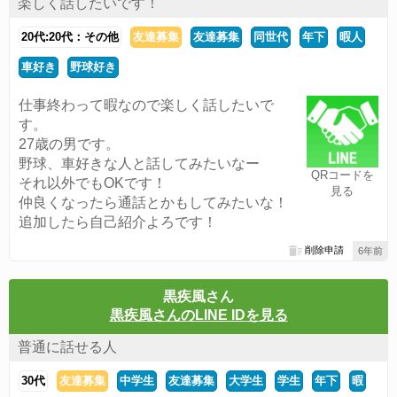
楽しく話したいです！
20代:20代：その他
友達募集
友達募集
同世代
年下
暇人
車好き
野球好き
仕事終わって暇なので楽しく話したいで
す。
27歳の男です。
野球、車好きな人と話してみたいなー
QRコードを
それ以外でもOKです！
見る
仲良くなったら通話とかもしてみたいな！
追加したら自己紹介よろです！
削除申請
6年前
黒疾風さん
黒疾風さんのLINE IDを見る
普通に話せる人
30代
友達募集
中学生
友達募集
大学生
学生
年下
暇