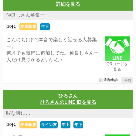
詳細を見る
仲良しさん募集ー
30代
友達募集
年下
こんにちは(^^)本音で楽しく話せる人募集
ー。
何才でも気軽に追加してね。仲良しさん一
人だけ見つかるといいな♪
QRコードを
見る
削除申請
6年前
ひろさん
ひろさんのLINE IDを見る
暇な時に…
30代
友達募集
ライン友
年上
年下