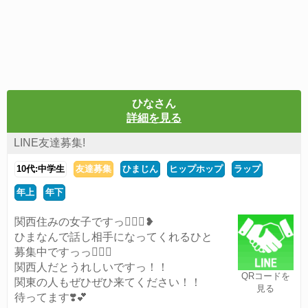
ひなさん
詳細を見る
LINE友達募集!
10代:中学生
友達募集
ひまじん
ヒップホップ
ラップ
年上
年下
関西住みの女子ですっ🙋🏻‍♀️❥
ひまなんで話し相手になってくれるひと
募集中ですっっ🙇🏻‍♀️
関西人だとうれしいですっ！！
QRコードを
関東の人もぜひぜひ来てください！！
見る
待ってます❣️💕