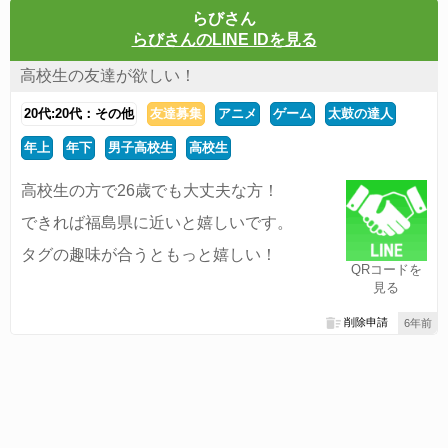
らびさん
らびさんのLINE IDを見る
高校生の友達が欲しい！
20代:20代：その他
友達募集
アニメ
ゲーム
太鼓の達人
年上
年下
男子高校生
高校生
高校生の方で26歳でも大丈夫な方！
できれば福島県に近いと嬉しいです。
タグの趣味が合うともっと嬉しい！
QRコードを
見る
削除申請
6年前