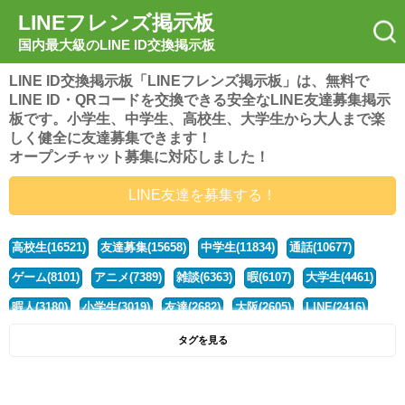
LINEフレンズ掲示板
国内最大級のLINE ID交換掲示板
LINE ID交換掲示板「LINEフレンズ掲示板」は、無料で
LINE ID・QRコードを交換できる安全なLINE友達募集掲示
板です。小学生、中学生、高校生、大学生から大人まで楽
しく健全に友達募集できます！
オープンチャット募集に対応しました！
LINE友達を募集する！
高校生(16521)
友達募集(15658)
中学生(11834)
通話(10677)
ゲーム(8101)
アニメ(7389)
雑談(6363)
暇(6107)
大学生(4461)
暇人(3180)
小学生(3019)
友達(2682)
大阪(2605)
LINE(2416)
関西(2392)
社会人(1439)
漫画(1326)
音楽(1262)
京都(1223)
タグを見る
東京(1178)
10代(1097)
学生(1090)
ひま(1006)
男子(981)
誰でも(979)
野球(875)
20代(866)
グループ(847)
茨城(827)