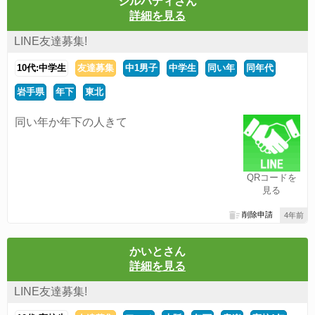
シルバディさん
詳細を見る
LINE友達募集!
10代:中学生
友達募集
中1男子
中学生
同い年
同年代
岩手県
年下
東北
同い年か年下の人きて
QRコードを
見る
削除申請
4年前
かいとさん
詳細を見る
LINE友達募集!