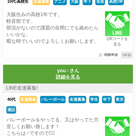
10代:高校生
友達募集
アニメ
大阪
年下
音楽
高校1年
大阪住みの高校1年です。
軽音部です。
部活がないので課題の合間にでも絡めたら
いいかな。
QRコードを
暇な時でいいのでよろしくお願いします。
見る
削除申請
5年前
you♂︎さん
詳細を見る
LINE友達募集!
40代
友達募集
バレーボール
友達募集
学生
年下
東京
通話
バレーボールをやってる、又はやってた方
宜しくお願い致します！
こちらは♂︎ですので🙇‍♂️