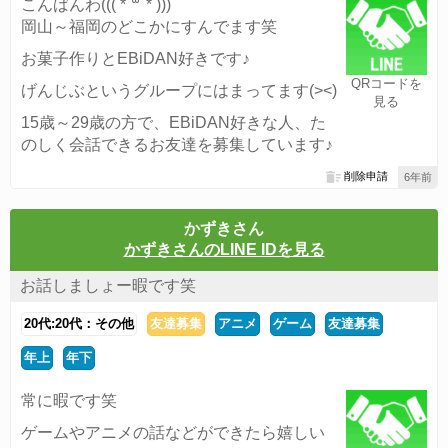
こんばんわ((( *´꒳`* )))
岡山～福岡のどこかにすんでます笑
お菓子作りとEBiDAN好きです♪
QRコードを
げんじぶというグループにはまってます(><)
見る
15歳～29歳の方で、EBiDAN好きな人、た
のしく会話できるお友達を募集しています♪
削除申請
6年前
かずきさん
かずきさんのLINE IDを見る
お話しましょー暇です笑
20代:20代：その他
友達募集
アニメ
ゲーム
友達募集
年上
年下
常に暇です笑
ゲームやアニメの話などができたら嬉しい