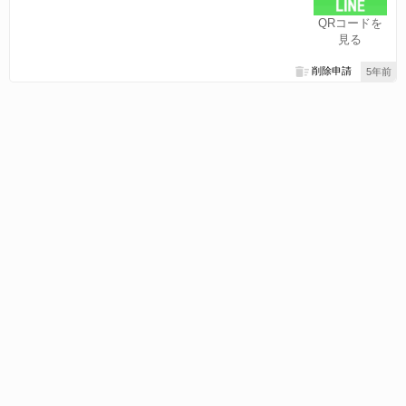
QRコードを
見る
削除申請
5年前