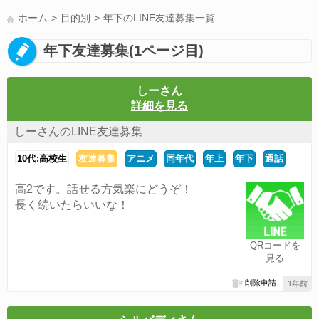
LINE友達募集(178)
スポーツ(177)
韓国(176)
雑談グル(176)
ホーム
目的別
年下のLINE友達募集一覧
パズドラ(172)
Switch(168)
趣味(164)
40代(164)
サッカー(160)
年下友達募集(1ページ目)
声優(159)
モンハン(158)
相談(155)
すべてのタグを見る
しーさん
詳細を見る
しーさんのLINE友達募集
10代:高校生
友達募集
アニメ
同年代
年上
年下
通話
高2です。話せる方気楽にどうぞ！
長く続いたらいいな！
QRコードを
見る
削除申請
1年前