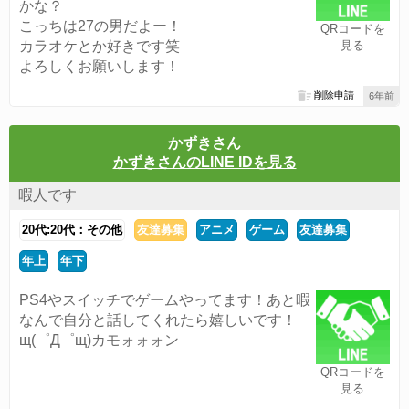
かな？
こっちは27の男だよー！
QRコードを
カラオケとか好きです笑
見る
よろしくお願いします！
削除申請
6年前
かずきさん
かずきさんのLINE IDを見る
暇人です
20代:20代：その他
友達募集
アニメ
ゲーム
友達募集
年上
年下
PS4やスイッチでゲームやってます！あと暇
なんで自分と話してくれたら嬉しいです！
щ(゜Д゜щ)カモォォォン
QRコードを
見る